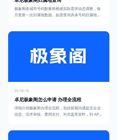
卓尼极象阁归属地查询
极象阁各城市号码数量将根据实际需求动态调整，每
月更新一次归属地数据。如需查询具体号码归属地，
可通过极象阁官方网站或客服热线进行详细咨询。
25-04-16
卓尼极象阁怎么申请 办理全流程
详细介绍极象阁办理全流程，包括前期沟通提交企业
信息、话术审核、费用支付、补充盖章资料，到 APP
激活、实名认证、选择套餐及 PC 端登录等步骤，助
您开启高效电销之旅，官网
jxg.chaojidianxiao.com，办理电话 18886888701。