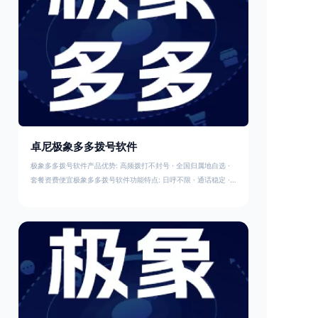
卓尼极象多多拨号软件
极象多多拨号软件产品优势: 高频拨打不封号 · 全国归属地自选 ·
套餐资费便宜极象多多拨号软件功能特点: 日呼不限 · 通话稳定 ·
接通率高极象多多拨号软件更多内容: 高频防封 · 日呼不限 · 归属
地自选 · 资费便宜极象多多拨号软件套餐：4000分钟/299元、
2000分钟/179元、1200分钟/119元极象多多拨号软件系统费用：
联系客户经理咨询常见问题：问：极象多多拨号软件打多了封卡吗