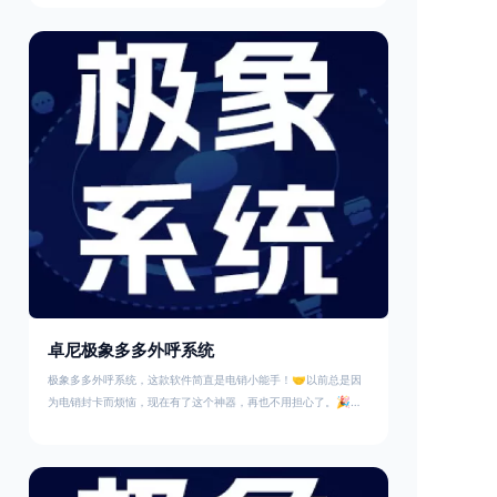
音套餐实际一分钟只需要7分多，比绝大部分电销卡、电销系统都
划算。极象阁电销系统涵盖点击拨号、自动拨号、批量导入数据、
外呼任务分配、通话录音、数据统计、外呼报表、黑名单过滤等诸
多功能，更多系统功能及产品演示，请详询专业客户经
卓尼极象多多外呼系统
极象多多外呼系统，这款软件简直是电销小能手！🤝以前总是因
为电销封卡而烦恼，现在有了这个神器，再也不用担心了。🎉不
办卡纯线上提交资料就能直接使用，真的太方便了！👍它的功能
超齐全，支持PC端+APP端双平台协同办公，数据批量导入，一
键外呼，CRM管理，丰富的外呼数据报表，风险号码过滤等等。
😱这么多功能，简直就像个全能战士！💪而且还能避免骚扰他