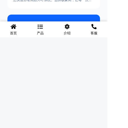
呼都更稳定、更高效、更可靠。
首页
产品
介绍
客服
25-04-12
卓尼开通极象阁电销系统 归属地查询
极象阁电销系统是一款云电销卡软件，无需实体卡，
APP一键外呼显示固定手机号，被标记后可以APP内
一键换号简单方便。系统支持高频稳定呼叫，自动过
滤无效号码，通话记录实时同步云端。内置CRM客户
管理功能，支持批量导入客户资料，智能分配跟进任
务。提供通话录音、数据统计报表等功能，帮助企业
优化电销流程，提升转化效率。系统采用加密传输技
术，保障通话信息安全，满足企业合规外呼需求。如