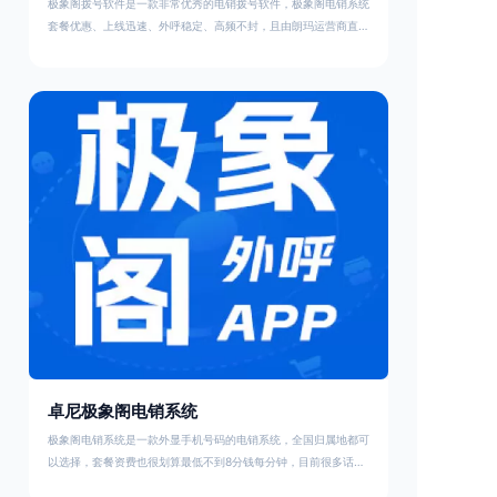
极象阁拨号软件是一款非常优秀的电销拨号软件，极象阁电销系统
套餐优惠、上线迅速、外呼稳定、高频不封，且由朗玛运营商直接
运营，员工线上实名即可开始拨号外呼，实名也不占用三大运营商
办卡名额，同时支持随时注销，员工离职也可以过户，新人继续使
用原号码剩余的套餐和余额。这是极象阁拨号软件的套餐资费，套
餐费用在实名激活号码后APP内自助充值，系统费用由客户经理
收取，如您需要咨询/合作/开户可以拨打1888-68
卓尼极象阁电销系统
极象阁电销系统是一款外显手机号码的电销系统，全国归属地都可
以选择，套餐资费也很划算最低不到8分钱每分钟，目前很多话务
量高的企业都在使用我们极象阁电销系统的299元4000分钟大语