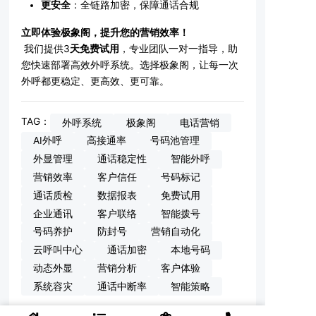
更安全
：全链路加密，保障通话合规
立即体验极象阁，提升您的营销效率！
我们提供3
天免费试用
，专业团队一对一指导，助
您快速部署高效外呼系统。选择极象阁，让每一次
外呼都更稳定、更高效、更可靠。
TAG：
外呼系统
极象阁
电话营销
AI外呼
高接通率
号码池管理
外显管理
通话稳定性
智能外呼
营销效率
客户信任
号码标记
通话质检
数据报表
免费试用
企业通讯
客户联络
智能拨号
号码养护
防封号
营销自动化
云呼叫中心
通话加密
本地号码
动态外显
营销分析
客户体验
系统容灾
通话中断率
智能策略