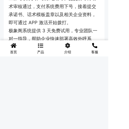
术审核通过，支付系统费用下号，接着提交
承诺书、话术模板盖章以及相关企业资料，
即可通过 APP 激活开始拨打。
极象阁系统提供 3 天免费试用，专业团队一
对一指导，帮助企业快速部署高效外呼系
统。如果您正在为电销封卡、外呼效率等问
首页
产品
介绍
客服
题而困扰，欢迎联系我们办理开通。请拨打
办理电话 1888 - 6888 - 701，或登录官网
jxg.chaojidianxiao.com
了解更多详情，让
极象阁系统助力您的企业高效拓客，在激烈
的市场竞争中脱颖而出！
TAG：
极象阁系统
外呼系统
电销行业
企业服务
高频不封卡
数据管理
CRM
拓客系统