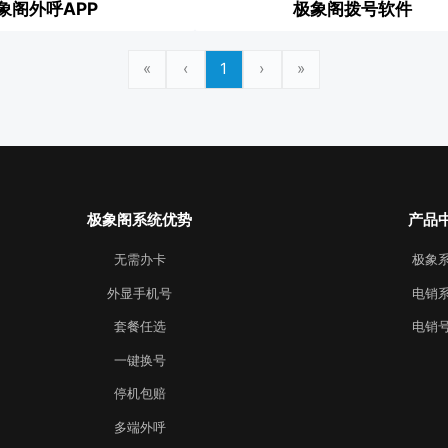
象阁外呼APP
极象阁拨号软件
«
‹
1
›
»
极象阁系统优势
产品
无需办卡
极象
外显手机号
电销
套餐任选
电销
一键换号
停机包赔
多端外呼