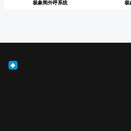
极象阁外呼系统
极
◆