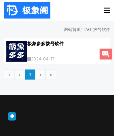
网站首页
TAG
拨号软件
极象多多拨号软件
2024-04-17
«
‹
1
›
»
◆