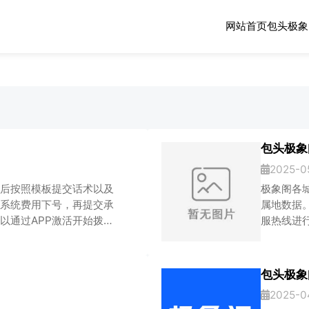
网站首页
包头极象
包头极象
2025-0
后按照模板提交话术以及
极象阁各
系统费用下号，再提交承
属地数据
以通过APP激活开始拨打
服热线进
术内容：需求归属地：需
话：将上述内容复制完善
核完毕后提供下列信息。
包头极象
盖公章系统话术
2025-0