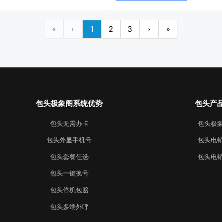
，帮助企业优化电销流
到恰当的
术，保障通话信息安全，
供自动拨
«
‹
1
2
3
›
»
或咨询北京极象
人员能在
包头极象阁系统优势
包头产
包头无需办卡
包头极
包头外显手机号
包头电
包头套餐任选
包头电
包头一键换号
包头停机包赔
包头多端外呼