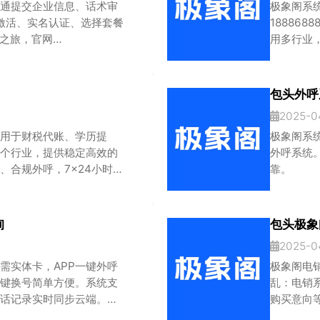
通提交企业信息、话术审
极象阁系统官
 激活、实名认证、选择套餐
18886
销之旅，官网
用多行业
886888701。
客。
包头外呼
2025-0
用于财税代账、学历提
极象阁系
个行业，提供稳定高效的
外呼系统
、合规外呼，7×24小时稳
靠。
客。
询
包头极象
2025-0
需实体卡，APP一键外呼
极象阁电
一键换号简单方便。系统支
乱：电销
话记录实时同步云端。内
购买意向
户资料，智能分配跟进任
范：通过