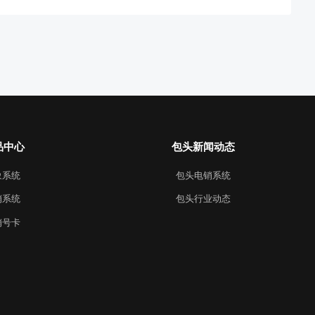
处理和推进，提高销售的成功率。销售人员效率低下：提
号、快捷输入、预设话术等功能，减少繁琐操作，让销售
单位时间内处理更多的客户。销售跟进不及时：系
品中心
包头新闻动态
象系统
包头电销系统
销系统
包头行业动态
销号卡