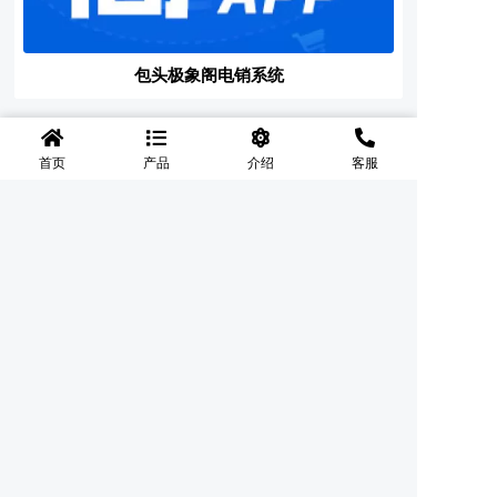
包头极象阁电销系统
«
‹
1
›
»
首页
产品
介绍
客服
◆
陕西明德智联网络科技有限公司 版权所有 翻版必究
联系电话：18886888701（微信同号）
陕ICP备2020017426号
Powered By 盘企CMS 3.5.6
盘企CMS