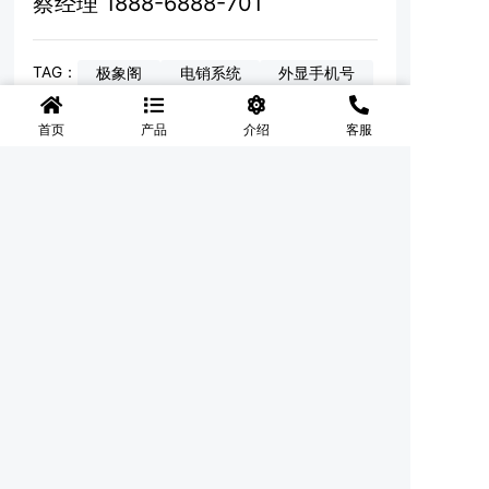
蔡经理 1888-6888-701
TAG：
极象阁
电销系统
外显手机号
首页
产品
介绍
客服
上一篇：没有了
下一篇：包头极象阁拨号软件
◆
陕西明德智联网络科技有限公司 版权所有 翻版必究
联系电话：18886888701（微信同号）